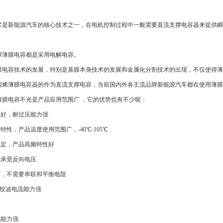
术是新能源汽车的核心技术之一，在电机控制过程中一般需要直流支撑电容器来提供瞬
撑薄膜电容都是采用电解电容。
膜电容技术的发展，特别是基膜本身技术的发展和金属化分割技术的出现，不仅使得薄
丙烯薄膜电容器的作为直流支撑电容，当前国内外各主流品牌新能源汽车都在使用薄膜
薄膜电容不光是产品应用范围广 ，它的优势也有不少呢：
性好，耐过压能力强
度特性，产品温度使用范围广，-40℃-105℃
稳定，产品高频特性好
能承受反向电压
高，不需要串联和平衡电阻
，耐纹波电流能力强
流能力强