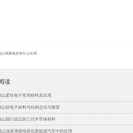
长
鸭山薄膜电容有什么作用
阅读
鸭山柔性电子常用材料及应用
鸭山软电子材料与结构总结与展望
鸭山我们追过的三代半导体材料
鸭山浅谈薄膜电容在新能源汽车中的应用