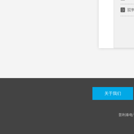
双
关于我们
普利泰电子