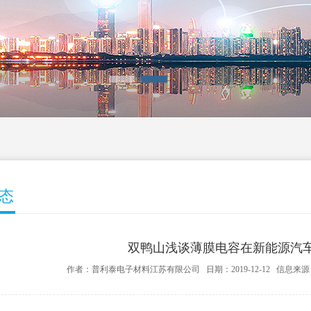
态
双鸭山浅谈薄膜电容在新能源汽
作者：普利泰电子材料江苏有限公司 日期：2019-12-12 信息来源：www